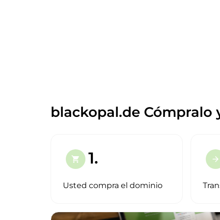
blackopal.de Cómpralo 
1.
shopping_cart
arrow_forward
Usted compra el dominio
Tran