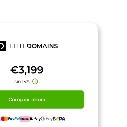
€3,199
info_outline
sin IVA.
Comprar ahora