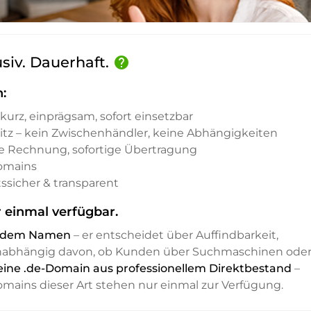
usiv. Dauerhaft.
help
:
kurz, einprägsam, sofort einsetzbar
sitz – kein Zwischenhändler, keine Abhängigkeiten
e Rechnung, sofortige Übertragung
Domains
ssicher & transparent
 einmal verfügbar.
it dem Namen
– er entscheidet über Auffindbarkeit,
unabhängig davon, ob Kunden über Suchmaschinen ode
 eine .de-Domain aus professionellem Direktbestand
–
Domains dieser Art stehen nur einmal zur Verfügung.