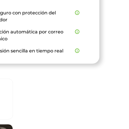
guro con protección del
info_outline
dor
ción automática por correo
info_outline
nico
sión sencilla en tiempo real
info_outline