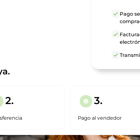
check
Pago se
compra
check
Factura
electró
check
Transmi
ya.
2.
3.
paid
sferencia
Pago al vendedor